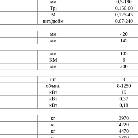
мм
0,5-180
Tpi
0,156-60
М
0,125-45
вит/дюйм
0,67-240
мм
420
мм
145
мм
105
КМ
6
мм
200
шт
3
об/мин
8-1250
кВт
15
кВт
0,37
кВт
0,18
кг
3970
кг
4220
кг
4470
кг
5300