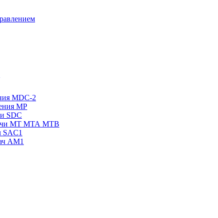
правлением
ения MDC-2
жения МР
чи SDC
одачи МТ МТА МТВ
ч SAC1
дач AM1