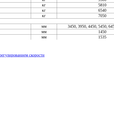
кг
5810
кг
6540
кг
7050
мм
3450, 3950, 4450, 5450, 64
мм
1450
мм
1535
регулированием скорости