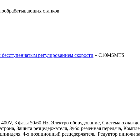
ллообрабатывающих станков
с бесступенчатым регулированием скорости
»
C10MSMTS
 400V, 3 фазы 50/60 Hz, Электро оборудование, Система охлаж
атрона, Защита резцедержателя, Зубо-ременная передача, Компле
пинделя, 4-х позиционный резцедержатель, Редуктор пиноли за