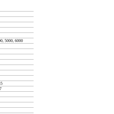
00, 5000, 6000
45
7