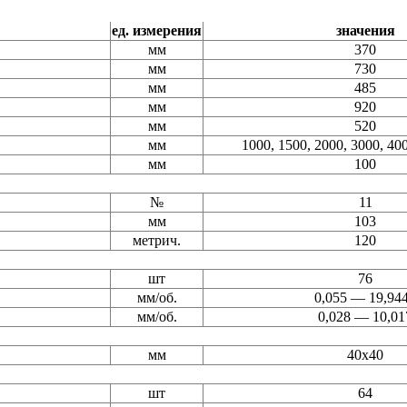
ед. измерения
значения
мм
370
мм
730
мм
485
мм
920
мм
520
мм
1000, 1500, 2000, 3000, 40
мм
100
№
11
мм
103
метрич.
120
шт
76
мм/об.
0,055 — 19,94
мм/об.
0,028 — 10,01
мм
40х40
шт
64