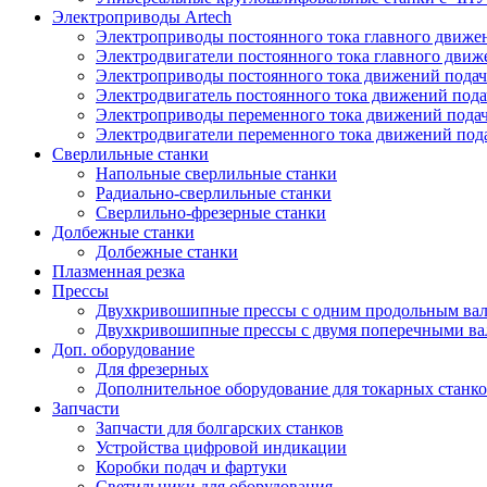
Электроприводы Artech
Электроприводы постоянного тока главного движ
Электродвигатели постоянного тока главного дви
Электроприводы постоянного тока движений пода
Электродвигатель постоянного тока движений п
Электроприводы переменного тока движений пода
Электродвигатели переменного тока движений по
Сверлильные станки
Напольные сверлильные станки
Радиально-сверлильные станки
Сверлильно-фрезерные станки
Долбежные станки
Долбежные станки
Плазменная резка
Прессы
Двухкривошипные прессы с одним продольным ва
Двухкривошипные прессы с двумя поперечными ва
Доп. оборудование
Для фрезерных
Дополнительное оборудование для токарных станк
Запчасти
Запчасти для болгарских станков
Устройства цифровой индикации
Коробки подач и фартуки
Светильники для оборудования