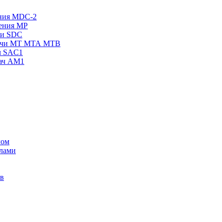
ения MDC-2
жения МР
чи SDC
одачи МТ МТА МТВ
ч SAC1
дач AM1
лом
лами
ов