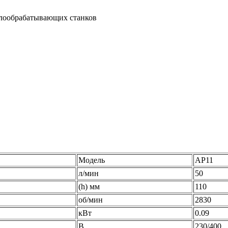
ллообрабатывающих станков
Модель
АР11
л/мин
50
(h) мм
110
об/мин
2830
кВт
0.09
В
230/400