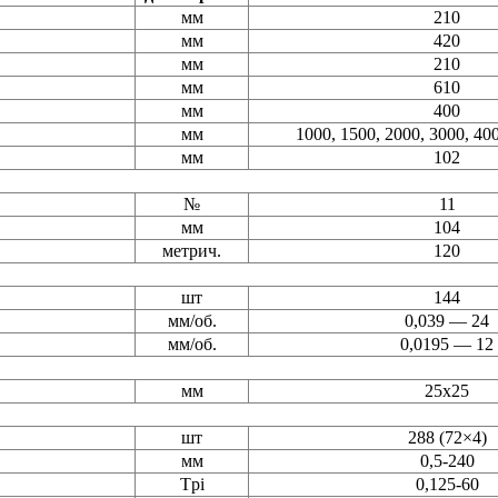
мм
210
мм
420
мм
210
мм
610
мм
400
мм
1000, 1500, 2000, 3000, 40
мм
102
№
11
мм
104
метрич.
120
шт
144
мм/об.
0,039 — 24
мм/об.
0,0195 — 12
мм
25х25
шт
288 (72×4)
мм
0,5-240
Tpi
0,125-60