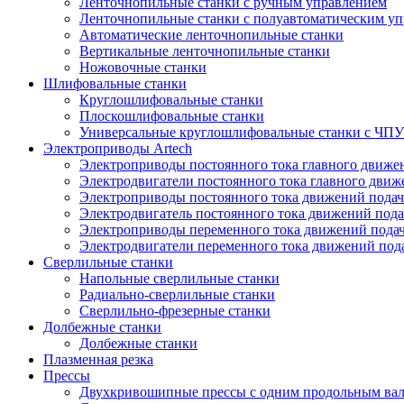
Ленточнопильные станки с ручным управлением
Ленточнопильные станки с полуавтоматическим у
Автоматические ленточнопильные станки
Вертикальные ленточнопильные станки
Ножовочные станки
Шлифовальные станки
Круглошлифовальные станки
Плоскошлифовальные станки
Универсальные круглошлифовальные станки с ЧПУ
Электроприводы Artech
Электроприводы постоянного тока главного движ
Электродвигатели постоянного тока главного дви
Электроприводы постоянного тока движений пода
Электродвигатель постоянного тока движений п
Электроприводы переменного тока движений пода
Электродвигатели переменного тока движений по
Сверлильные станки
Напольные сверлильные станки
Радиально-сверлильные станки
Сверлильно-фрезерные станки
Долбежные станки
Долбежные станки
Плазменная резка
Прессы
Двухкривошипные прессы с одним продольным ва