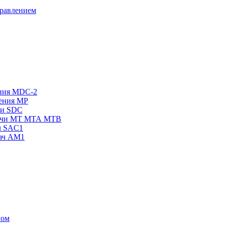
правлением
ения MDC-2
жения МР
чи SDC
одачи МТ МТА МТВ
ч SAC1
дач AM1
лом