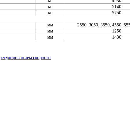
кг
4530
кг
5140
кг
5750
мм
2550, 3050, 3550, 4550, 55
мм
1250
мм
1430
регулированием скорости