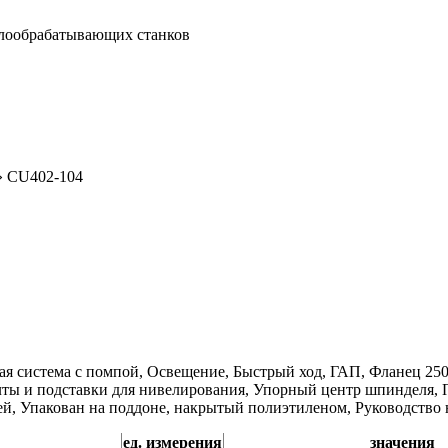
ллообрабатывающих станков
»
CU402-104
ая система с помпой, Освещение, Быстрый ход, ГАП, Фланец 250
лты и подставки для нивелирования, Упорный центр шпинделя, 
й, Упакован на поддоне, накрытый полиэтиленом, Руководство н
ед. измерения
значения