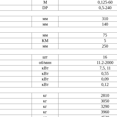
М
0,125-60
DP
0,5-240
мм
310
мм
140
мм
75
КМ
5
мм
250
шт
16
об/мин
11.2-2000
кВт
7,5, 11
кВт
0,55
кВт
0,09
кВт
0,12
кг
2810
кг
3050
кг
3290
кг
3960