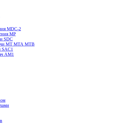
ения MDC-2
жения МР
чи SDC
одачи МТ МТА МТВ
ч SAC1
дач AM1
лом
лами
ов