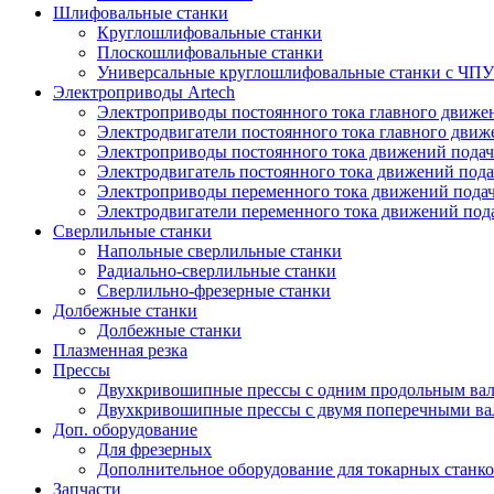
Шлифовальные станки
Круглошлифовальные станки
Плоскошлифовальные станки
Универсальные круглошлифовальные станки с ЧПУ
Электроприводы Artech
Электроприводы постоянного тока главного движ
Электродвигатели постоянного тока главного дви
Электроприводы постоянного тока движений пода
Электродвигатель постоянного тока движений п
Электроприводы переменного тока движений пода
Электродвигатели переменного тока движений по
Сверлильные станки
Напольные сверлильные станки
Радиально-сверлильные станки
Сверлильно-фрезерные станки
Долбежные станки
Долбежные станки
Плазменная резка
Прессы
Двухкривошипные прессы с одним продольным ва
Двухкривошипные прессы с двумя поперечными ва
Доп. оборудование
Для фрезерных
Дополнительное оборудование для токарных станк
Запчасти