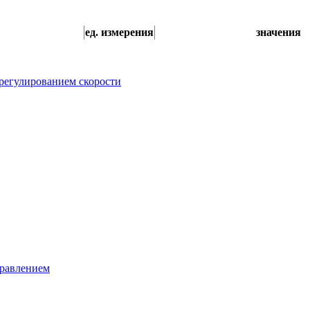
ед. измерения
значения
регулированием скорости
правлением